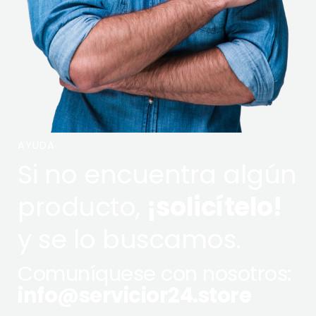
AYUDA
Si no encuentra algún
producto,
¡solicítelo!
y se lo buscamos.
Comuníquese con nosotros:
info@servicior24.store