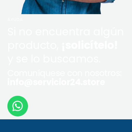
AYUDA
Si no encuentra algún
producto,
¡solicítelo!
y se lo buscamos.
Comuníquese con nosotros:
info@servicior24.store