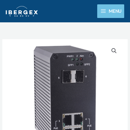
Ir
MENU
al
contenido