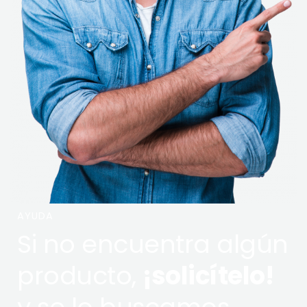
AYUDA
Si no encuentra algún
producto,
¡solicítelo!