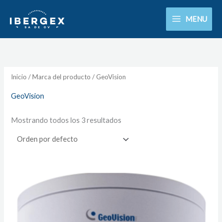
Ir
MENU
al
contenido
Inicio
/ Marca del producto / GeoVision
GeoVision
Mostrando todos los 3 resultados