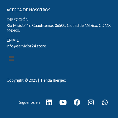
ACERCA DE NOSOTROS
DIRECCIÓN
Rio Misisipi 49, Cuauhtémoc 06500, Ciudad de México, CDMX,
México.
EMAIL
info@servicior24.store
Menú
Copyright © 2023 | Tienda Ibergex
L
Y
F
I
W
Síguenos en
i
o
a
n
h
n
u
c
s
a