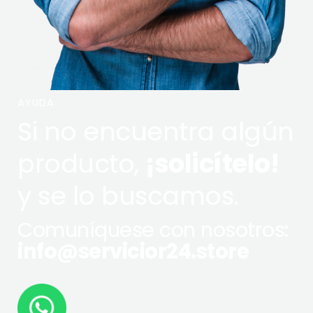
AYUDA
Si no encuentra algún
producto,
¡solicítelo!
y se lo buscamos.
Comuníquese con nosotros:
info@servicior24.store