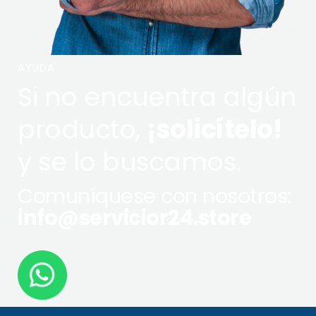
AYUDA
Si no encuentra algún
producto,
¡solicítelo!
y se lo buscamos.
Comuníquese con nosotros:
info@servicior24.store