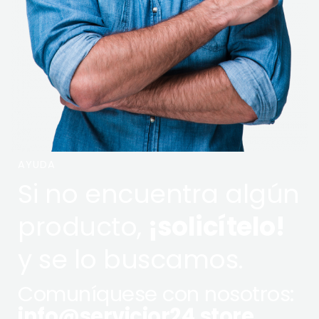
AYUDA
Si no encuentra algún
producto,
¡solicítelo!
y se lo buscamos.
Comuníquese con nosotros:
info@servicior24.store