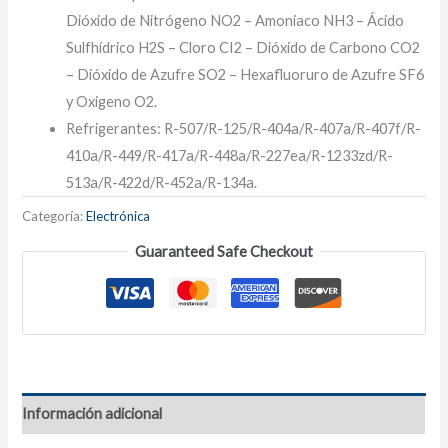
Dióxido de Nitrógeno NO2 – Amoniaco NH3 – Ácido
Sulfhídrico H2S – Cloro CI2 – Dióxido de Carbono CO2
– Dióxido de Azufre SO2 – Hexafluoruro de Azufre SF6
y Oxigeno O2.
Refrigerantes: R-507/R-125/R-404a/R-407a/R-407f/R-
410a/R-449/R-417a/R-448a/R-227ea/R-1233zd/R-
513a/R-422d/R-452a/R-134a.
Categoría:
Electrónica
Guaranteed Safe Checkout
Información adicional