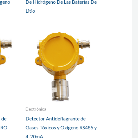
ígeno
De Hidrógeno De Las Baterías De
Litio
Electrónica
 de
Detector Antideflagrante de
 PRO
Gases Tóxicos y Oxígeno RS485 y
4-20mA