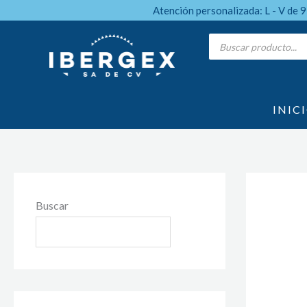
Ir
Atención personalizada: L - V de 
al
Products
search
contenido
INIC
Buscar