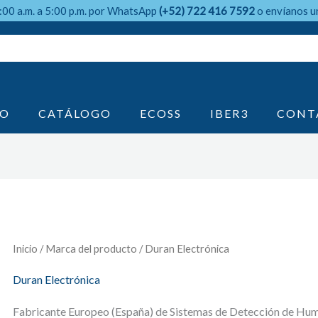
9:00 a.m. a 5:00 p.m. por WhatsApp
(+52) 722 416 7592
o envíanos u
IO
CATÁLOGO
ECOSS
IBER3
CONT
Inicio
/ Marca del producto / Duran Electrónica
Duran Electrónica
Fabricante Europeo (España) de Sistemas de Detección de Humo