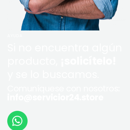
AYUDA
Si no encuentra algún
producto,
¡solicítelo!
y se lo buscamos.
Comuníquese con nosotros:
info@servicior24.store