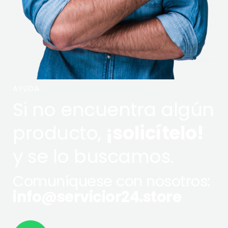
AYUDA
Si no encuentra algún
producto,
¡solicítelo!
y se lo buscamos.
Comuníquese con nosotros:
info@servicior24.store