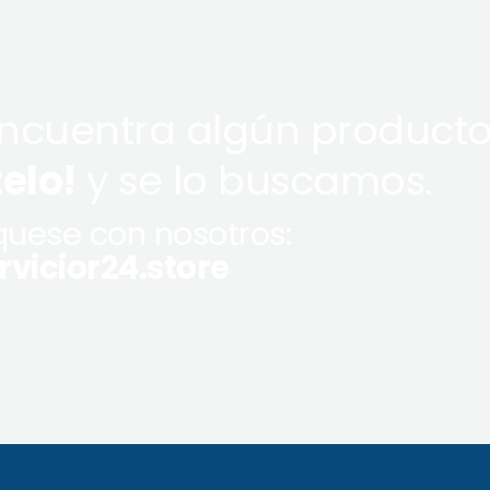
encuentra algún producto
telo!
y se lo buscamos.
uese con nosotros:
vicior24.store