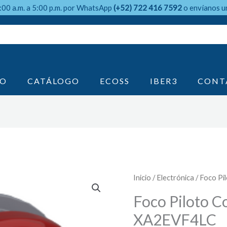
9:00 a.m. a 5:00 p.m. por WhatsApp
(+52) 722 416 7592
o envíanos u
IO
CATÁLOGO
ECOSS
IBER3
CONT
Inicio
/
Electrónica
/ Foco Pi
Foco Piloto Co
XA2EVF4LC