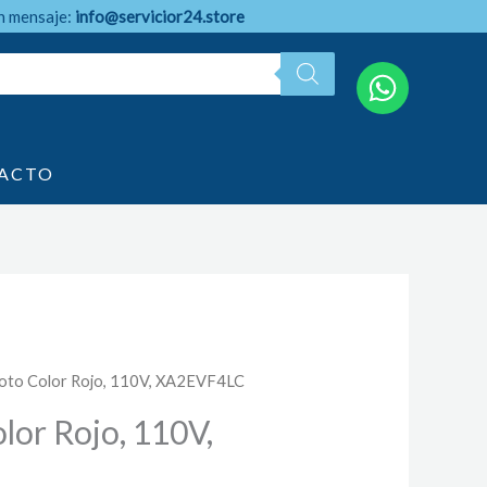
n mensaje:
info@servicior24.store
ACTO
loto Color Rojo, 110V, XA2EVF4LC
lor Rojo, 110V,