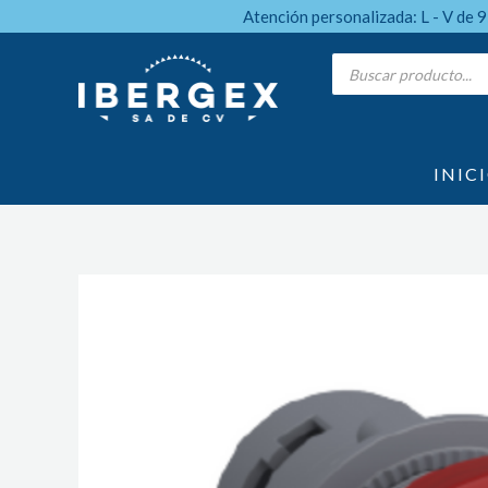
Ir
Atención personalizada: L - V de 
al
Products
search
contenido
INIC