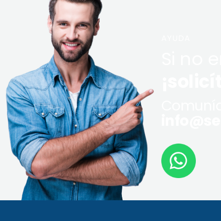
AYUDA
Si no 
¡solicí
Comuníq
info@ser