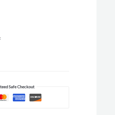
C
:
teed Safe Checkout