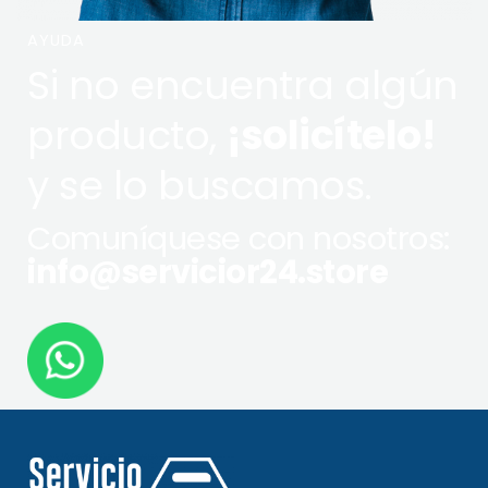
AYUDA
Si no encuentra algún
producto,
¡solicítelo!
y se lo buscamos.
Comuníquese con nosotros:
info@servicior24.store