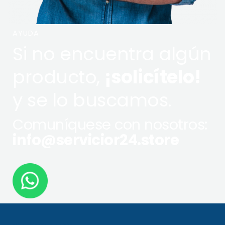
AYUDA
Si no encuentra algún
producto,
¡solicítelo!
y se lo buscamos.
Comuníquese con nosotros:
info@servicior24.store