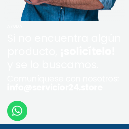
AYUDA
Si no encuentra algún
producto,
¡solicítelo!
y se lo buscamos.
Comuníquese con nosotros:
info@servicior24.store