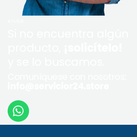
AYUDA
Si no encuentra algún
producto,
¡solicítelo!
y se lo buscamos.
Comuníquese con nosotros:
info@servicior24.store