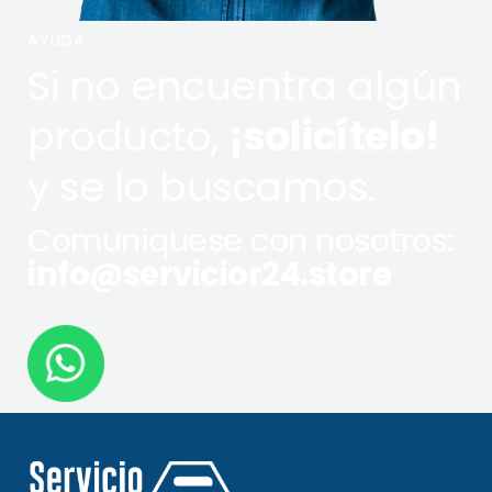
AYUDA
Si no encuentra algún
producto,
¡solicítelo!
y se lo buscamos.
Comuníquese con nosotros:
info@servicior24.store