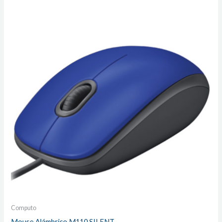
Computo
Mouse Alámbrico M110 SILENT