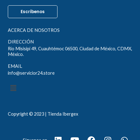
Escríbenos
ACERCA DE NOSOTROS
DIRECCIÓN
Rio Misisipi 49, Cuauhtémoc 06500, Ciudad de México, CDMX,
México.
EMAIL
info@servicior24.store
Menú
Copyright © 2023 | Tienda Ibergex
L
Y
F
I
W