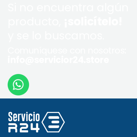
Si no encuentra algún
producto,
¡solicítelo!
y se lo buscamos.
Comuníquese con nosotros:
info@servicior24.store