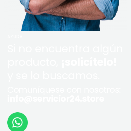
AYUDA
Si no encuentra algún
producto,
¡solicítelo!
y se lo buscamos.
Comuníquese con nosotros:
info@servicior24.store