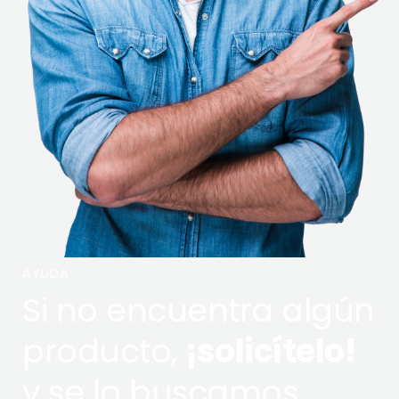
AYUDA
Si no encuentra algún
producto,
¡solicítelo!
y se lo buscamos.