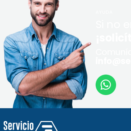
AYUDA
Si no 
¡solicí
Comuníq
info@ser