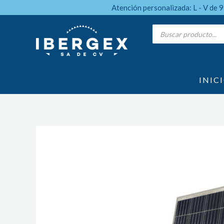
Ir
Atención personalizada: L - V de 
al
Products
search
contenido
INIC