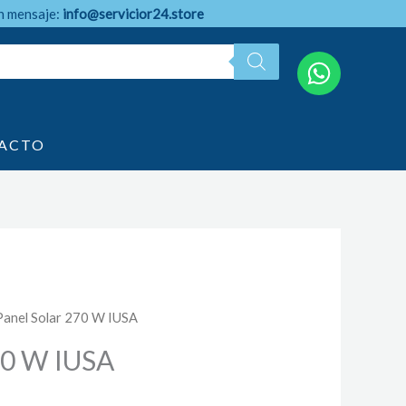
n mensaje:
info@servicior24.store
ACTO
Panel Solar 270 W IUSA
70 W IUSA