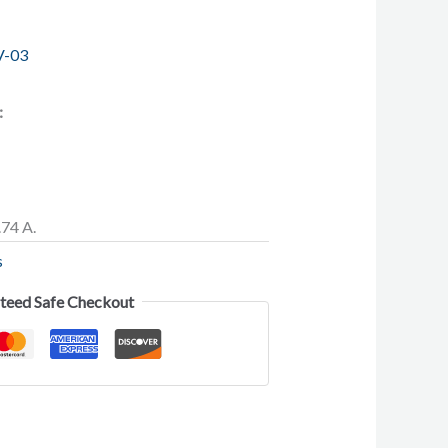
V-03
:
.74 A.
s
teed Safe Checkout