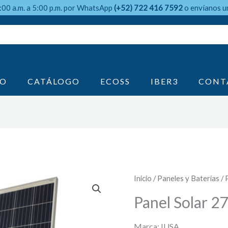
9:00 a.m. a 5:00 p.m. por WhatsApp
(+52) 722 416 7592
o envíanos u
IO
CATÁLOGO
ECOSS
IBER3
CONT
Inicio
/
Paneles y Baterías
/ 
Panel Solar 2
Marca: IUSA