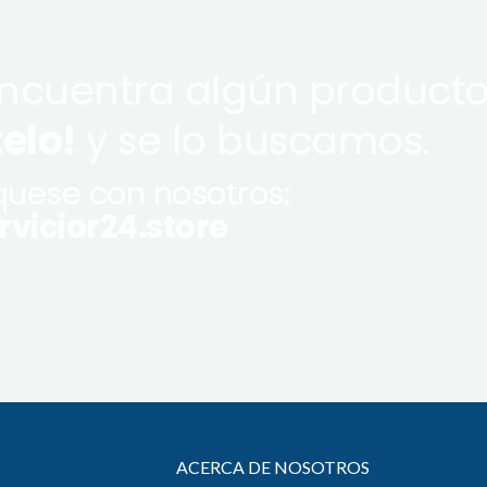
encuentra algún producto
telo!
y se lo buscamos.
uese con nosotros:
vicior24.store
ACERCA DE NOSOTROS