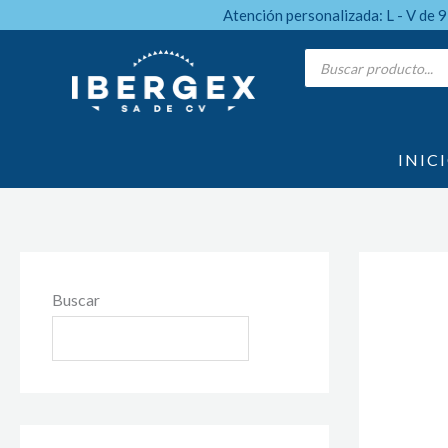
Ir
Atención personalizada: L - V de 
al
Products
search
contenido
INIC
Buscar