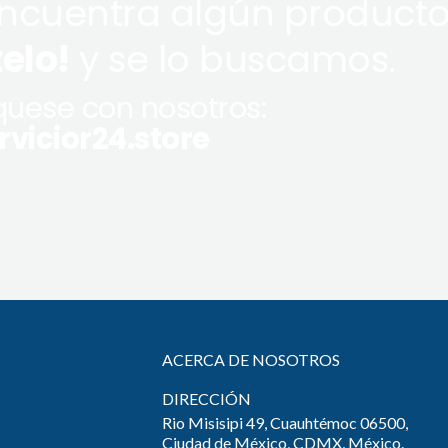
encuentra algún producto
telo!
y se lo buscamos.
uese con nosotros:
vicior24.store
ACERCA DE NOSOTROS
DIRECCIÓN
Rio Misisipi 49, Cuauhtémoc 06500,
Ciudad de México, CDMX, México.