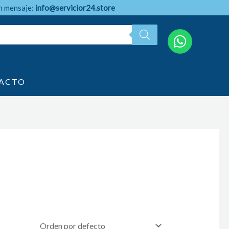
n mensaje:
info@servicior24.store
ACTO