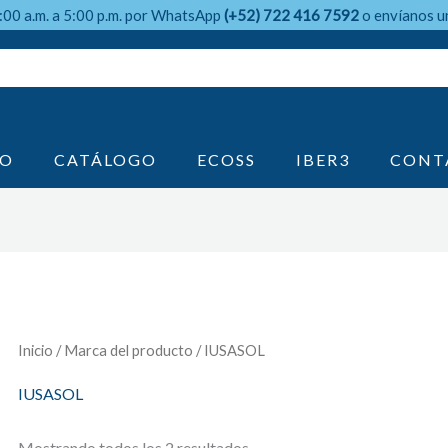
9:00 a.m. a 5:00 p.m. por WhatsApp
(+52) 722 416 7592
o envíanos u
IO
CATÁLOGO
ECOSS
IBER3
CONT
Inicio
/ Marca del producto / IUSASOL
IUSASOL
Mostrando todos los 2 resultados