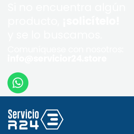
Si no encuentra algún
producto,
¡solicítelo!
y se lo buscamos.
Comuníquese con nosotros:
info@servicior24.store