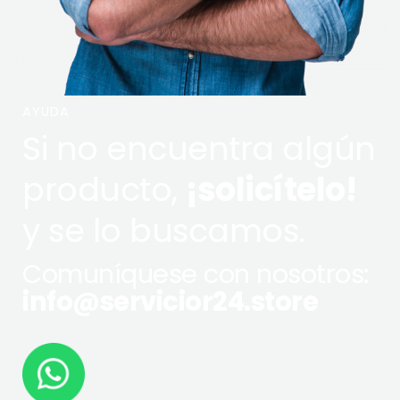
AYUDA
Si no encuentra algún
producto,
¡solicítelo!
y se lo buscamos.
Comuníquese con nosotros:
info@servicior24.store