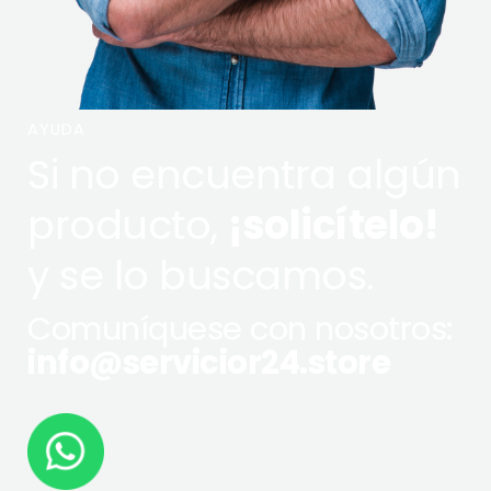
AYUDA
Si no encuentra algún
producto,
¡solicítelo!
y se lo buscamos.
Comuníquese con nosotros:
info@servicior24.store