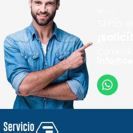
AYUDA
Si no 
¡solicí
Comuníq
info@ser