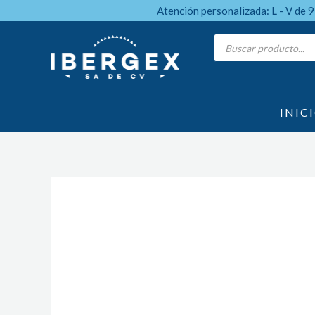
Ir
Atención personalizada: L - V de 
al
Products
search
contenido
INIC