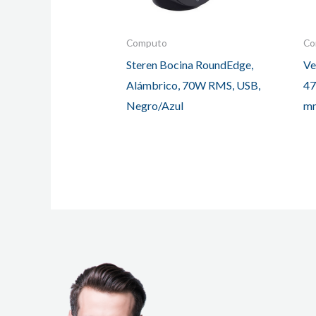
Computo
Co
Steren Bocina RoundEdge,
Ve
Alámbrico, 70W RMS, USB,
47
Negro/Azul
mm