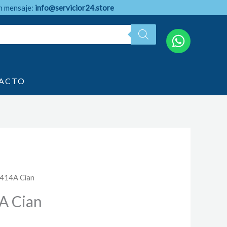
n mensaje:
info@servicior24.store
ACTO
 414A Cian
A Cian