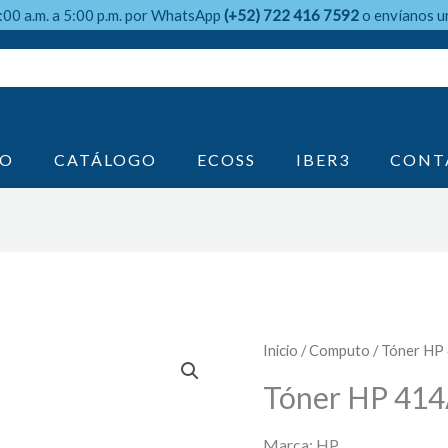
9:00 a.m. a 5:00 p.m. por WhatsApp
(+52) 722 416 7592
o envíanos u
IO
CATÁLOGO
ECOSS
IBER3
CONT
Inicio
/
Computo
/ Tóner HP
Tóner HP 414
Marca: HP