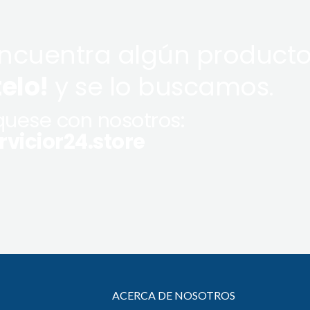
encuentra algún producto
telo!
y se lo buscamos.
uese con nosotros:
vicior24.store
ACERCA DE NOSOTROS