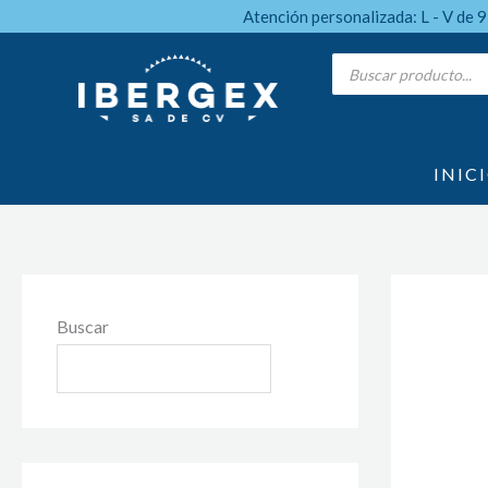
Ir
Atención personalizada: L - V de 
al
Products
search
contenido
INIC
Buscar