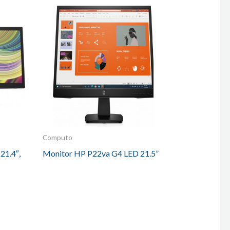
Computo
1.4″,
Monitor HP P22va G4 LED 21.5”