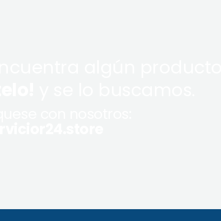
encuentra algún producto
telo!
y se lo buscamos.
uese con nosotros:
vicior24.store