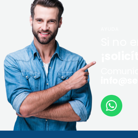
AYUDA
Si no 
¡solicí
Comuníq
info@ser