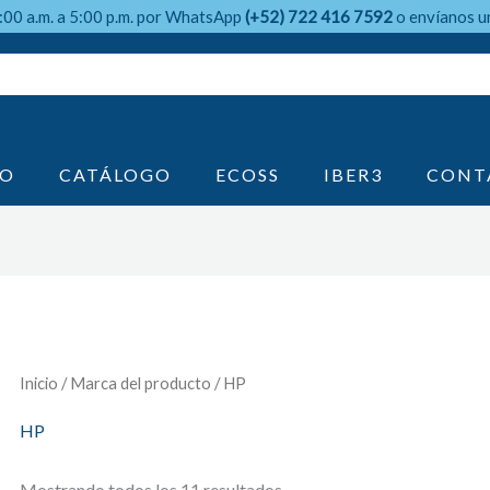
9:00 a.m. a 5:00 p.m. por WhatsApp
(+52) 722 416 7592
o envíanos u
IO
CATÁLOGO
ECOSS
IBER3
CONT
Inicio
/ Marca del producto / HP
HP
Mostrando todos los 11 resultados