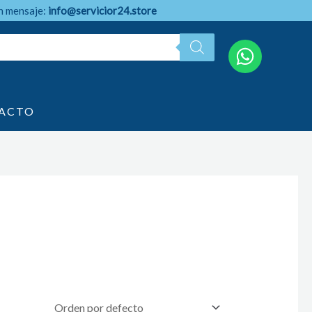
n mensaje:
info@servicior24.store
ACTO