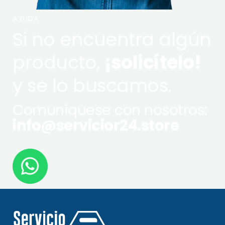
AYUDA
Si no encuentra algún
producto,
¡solicítelo!
y se lo buscamos.
Comuníquese con nosotros:
info@servicior24.store