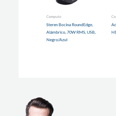
Computo
Co
Steren Bocina RoundEdge,
Ad
Alámbrico, 70W RMS, USB,
H
Negro/Azul