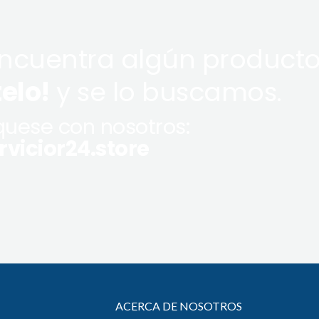
encuentra algún producto
telo!
y se lo buscamos.
uese con nosotros:
vicior24.store
ACERCA DE NOSOTROS