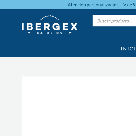
Ir
Atención personalizada: L - V de 
al
Products
search
contenido
INIC