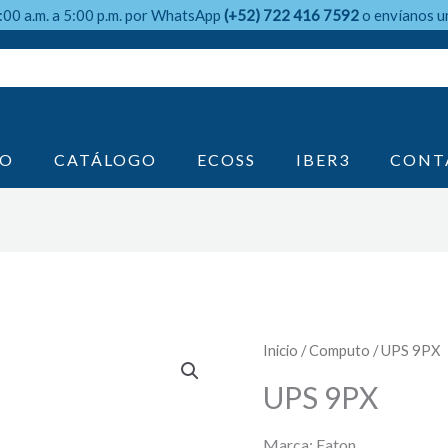
9:00 a.m. a 5:00 p.m. por WhatsApp
(+52) 722 416 7592
o envíanos u
IO
CATÁLOGO
ECOSS
IBER3
CONT
Inicio
/
Computo
/ UPS 9PX
UPS 9PX
Marca: Eaton