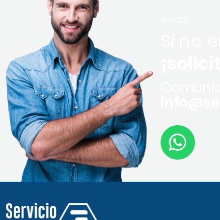
AYUDA
Si no 
¡solicí
Comuníq
info@ser