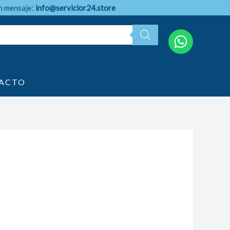
n mensaje:
info@servicior24.store
ACTO