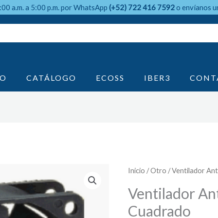
9:00 a.m. a 5:00 p.m. por WhatsApp
(+52) 722 416 7592
o envíanos u
IO
CATÁLOGO
ECOSS
IBER3
CONT
Inicio
/
Otro
/ Ventilador An
Ventilador An
Cuadrado