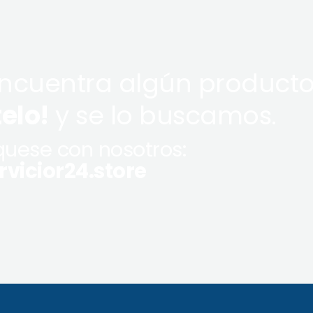
encuentra algún producto
telo!
y se lo buscamos.
uese con nosotros:
vicior24.store