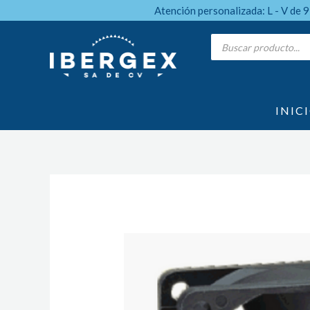
Ir
Atención personalizada: L - V de 
al
Products
search
contenido
INIC