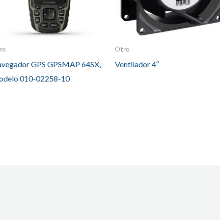
ro
Otro
vegador GPS GPSMAP 64SX,
Ventilador 4″
delo 010-02258-10