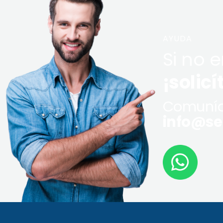
AYUDA
Si no 
¡solicí
Comuníq
info@ser