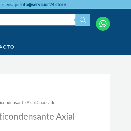
n mensaje:
info@servicior24.store
ACTO
ticondensante Axial Cuadrado
ticondensante Axial