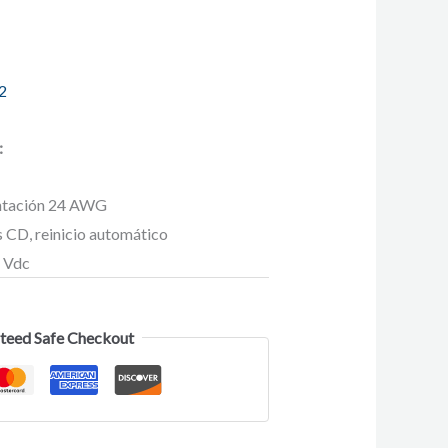
2
:
entación 24 AWG
s CD, reinicio automático
4 Vdc
teed Safe Checkout