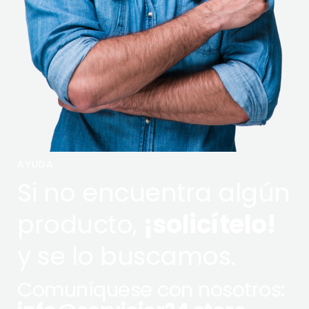
AYUDA
Si no encuentra algún
producto,
¡solicítelo!
y se lo buscamos.
Comuníquese con nosotros: