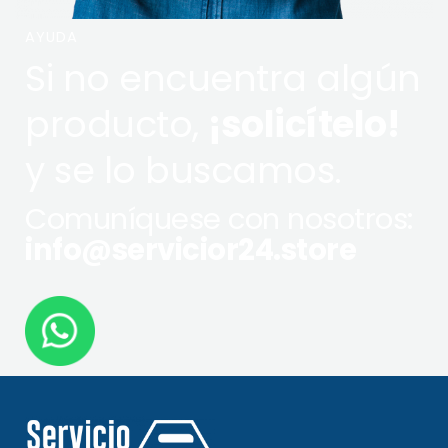
AYUDA
Si no encuentra algún
producto,
¡solicítelo!
y se lo buscamos.
Comuníquese con nosotros:
info@servicior24.store