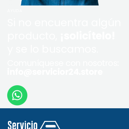
AYUDA
Si no encuentra algún
producto,
¡solicítelo!
y se lo buscamos.
Comuníquese con nosotros:
info@servicior24.store