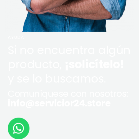
AYUDA
Si no encuentra algún
producto,
¡solicítelo!
y se lo buscamos.
Comuníquese con nosotros:
info@servicior24.store